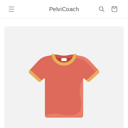
Direkt
zum
PelviCoach
Warenkorb
Inhalt