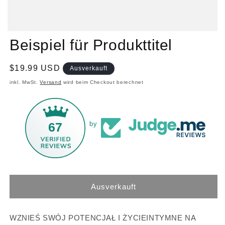
Beispiel für Produkttitel
Normaler
$19.99 USD
Ausverkauft
Preis
inkl. MwSt.
Versand
wird beim Checkout berechnet
67
by
Ausverkauft
WZNIEŚ SWÓJ POTENCJAŁ I ŻYCIEINTYMNE NA