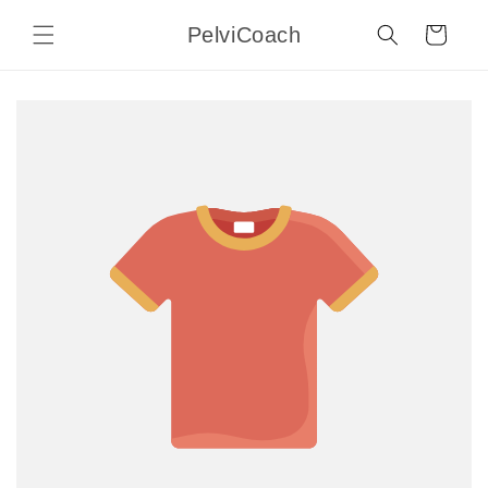
Skip to
PelviCoach
content
Cart