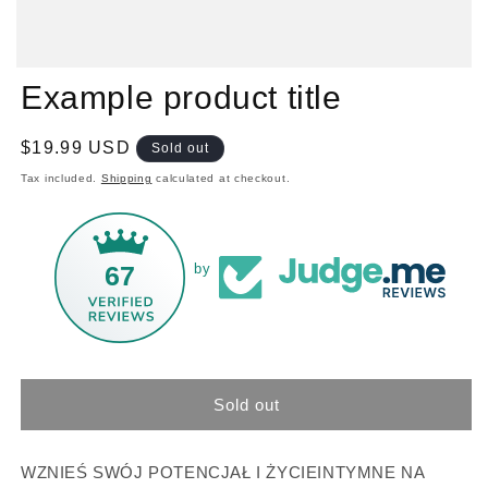
Example product title
Regular
$19.99 USD
Sold out
price
Tax included.
Shipping
calculated at checkout.
67
by
Sold out
WZNIEŚ SWÓJ POTENCJAŁ I ŻYCIEINTYMNE NA